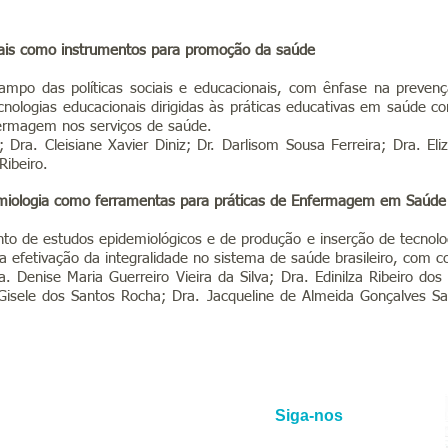
onais como instrumentos para promoção da saúde
po das políticas sociais e educacionais, com ênfase na preven
nologias educacionais dirigidas às práticas educativas em saúde 
ermagem nos serviços de saúde.
; Dra. Cleisiane Xavier Diniz; Dr. Darlisom Sousa Ferreira;
Dra. Eli
Ribeiro.
demiologia como ferramentas para práticas de Enfermagem em Saúde
 de estudos epidemiológicos e de produção e inserção de tecnologi
a da efetivação da integralidade no sistema de saúde brasileiro, com 
 Denise Maria Guerreiro Vieira da Silva; Dra. Edinilza Ribeiro dos
isele dos Santos Rocha; Dra. Jacqueline de Almeida Gonçalves Sac
Siga-nos