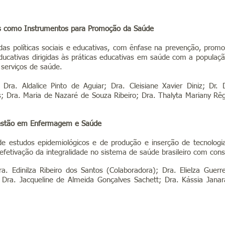
s
como In
strumentos para Promoção da Saúde
s políticas sociais e educativas
, com ênfase na prevenção, promo
ducativas dirigidas às práticas educativas em saúde com a popula
erviços de saúde.
 Dra. Aldalice Pinto de Aguiar; Dra. Cleisiane Xavier Diniz; Dr.
s; Dra. Maria de Nazaré de Souza Ribeiro; Dra. Thalyta Mariany Rê
Gestão em
Enfermagem
e Saúde
e estudos epidemiológicos e de produção e inserção de tecnologia
da efetivação da integralidade no sistema de saúde brasileiro com con
. Edinilza Ribeiro dos Santos (Colaboradora); Dra. Elielza Guerr
Dra. Jacqueline de Almeida Gonçalves Sachett; Dra. Kássia Janara