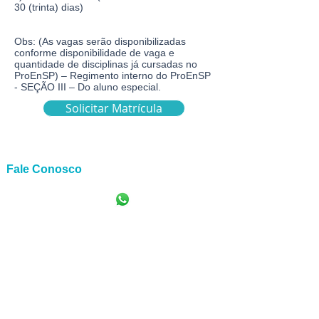
30 (trinta) dias)
Obs: (As vagas serão disponibilizadas
conforme disponibilidade de vaga e
quantidade de disciplinas já cursadas no
ProEnSP) – Regimento interno do ProEnSP
- SEÇÃO III – Do aluno especial.
Solicitar Matrícula
Fale Conosco
+55
(92) 98473-3784
proensp@uea.edu.br
Av. Carvalho Leal, 1777, Cachoeirinha, CEP:
69065-001
| Manaus-AM - Escola Superior
de Ciências da Saúde - Prédio Anexo, 1º
andar