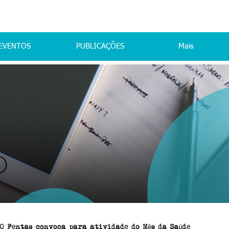
EVENTOS
PUBLICAÇÕES
Mais