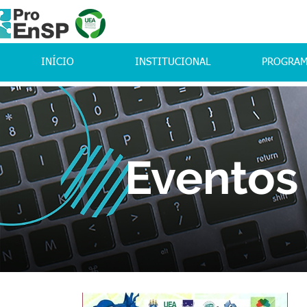
INÍCIO
INSTITUCIONAL
PROGRA
Eventos