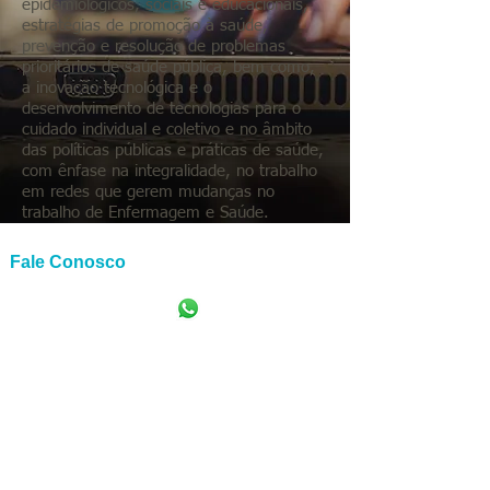
epidemiológicos, sociais e educacionais,
estratégias de promoção à saúde,
prevenção e resolução de problemas
prioritários de saúde pública, bem como,
a inovação tecnológica e o
desenvolvimento de tecnologias para o
cuidado individual e coletivo e no âmbito
das políticas públicas e práticas de saúde,
com ênfase na integralidade, no trabalho
em redes que gerem mudanças no
trabalho de Enfermagem e Saúde.
Fale Conosco
+55
(92) 98473-3784
proensp@uea.edu.br
Av. Carvalho Leal, 1777, Cachoeirinha, CEP:
69065-001
| Manaus-AM - Escola Superior
de Ciências da Saúde - Prédio Anexo, 1º
andar