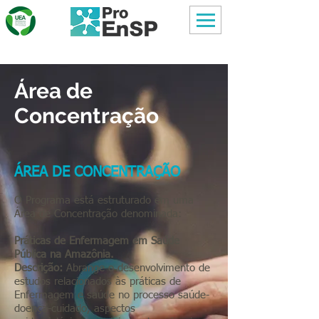
Área de
Concentração
ÁREA DE CONCENTRAÇÃO
O Programa está estruturado em uma
Área de Concentração denominada:
Práticas de Enfermagem em Saúde
Pública na Amazônia.
Descrição:
Abrange o desenvolvimento de
estudos relacionados às práticas de
Enfermagem e saúde no processo saúde-
doença-cuidado, aspectos